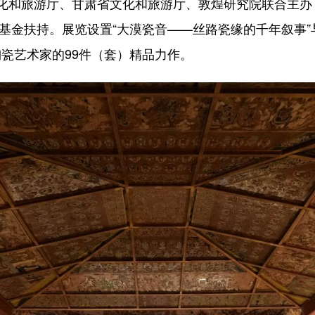
和旅游厅、甘肃省文化和旅游厅、敦煌研究院联合主办
术基金扶持。展览设置“大漠瓷音——丝路瓷缘的千年叙事
陶瓷艺术家的99件（套）精品力作。