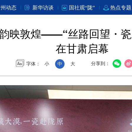
市州动态
新华访谈
国社观“陇”
热点专题
瓷韵映敦煌——“丝路回望・
在甘肃启幕
分享到：
字体：
小
中
大