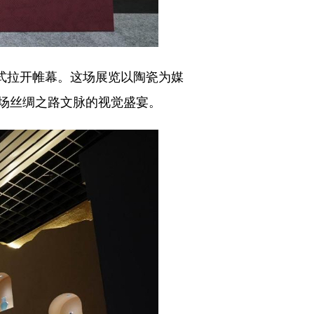
式拉开帷幕。这场展览以陶瓷为媒
场丝绸之路文脉的视觉盛宴。