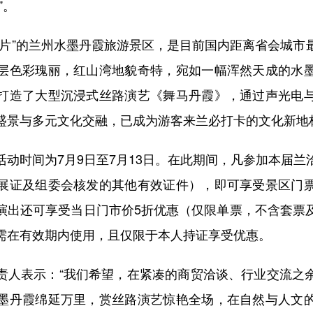
”。
”的兰州水墨丹霞旅游景区，是目前国内距离省会城市
层色彩瑰丽，红山湾地貌奇特，宛如一幅浑然天成的水
打造了大型沉浸式丝路演艺《舞马丹霞》，通过声光电
盛景与多元文化交融，已成为游客来兰必打卡的文化新地
时间为7月9日至7月13日。在此期间，凡参加本届兰
展证及组委会核发的其他有效证件），即可享受景区门
演出还可享受当日门市价5折优惠（仅限单票，不含套票
需在有效期内使用，且仅限于本人持证享受优惠。
表示：“我们希望，在紧凑的商贸洽谈、行业交流之
墨丹霞绵延万里，赏丝路演艺惊艳全场，在自然与人文