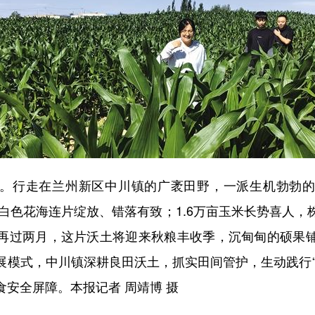
行走在兰州新区中川镇的广袤田野，一派生机勃勃的
，白色花海连片绽放、错落有致；1.6万亩玉米长势喜人
再过两月，这片沃土将迎来秋粮丰收季，沉甸甸的硕果
展模式，中川镇深耕良田沃土，抓实田间管护，生动践行“
安全屏障。本报记者 周靖博 摄