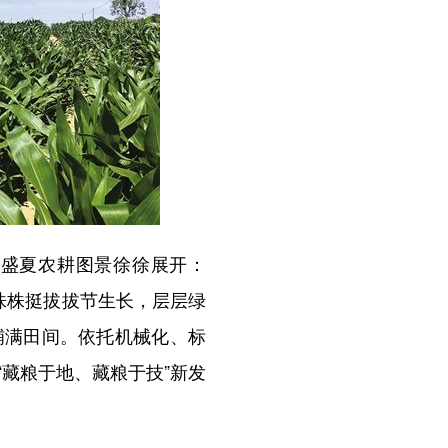
盛夏农耕图景徐徐展开：
，株株挺拔拔节生长，层层绿
铺满田间。依托机械化、标
藏粮于地、藏粮于技”新发