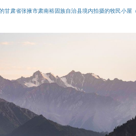
麓的甘肃省张掖市肃南裕固族自治县境内拍摄的牧民小屋