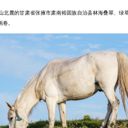
北麓的甘肃省张掖市肃南裕固族自治县林海叠翠、绿草
画卷。