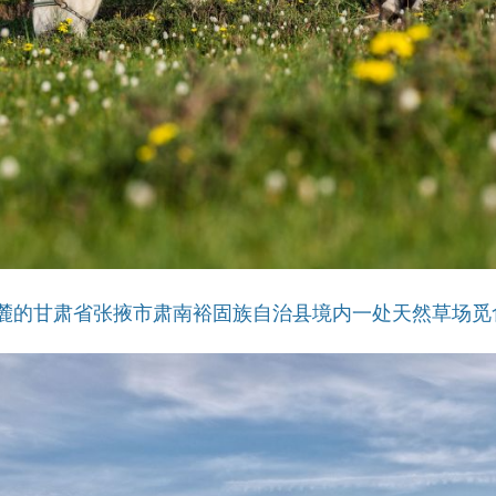
麓的甘肃省张掖市肃南裕固族自治县境内一处天然草场觅食