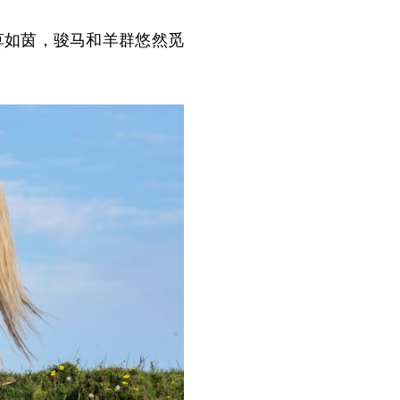
如茵，骏马和羊群悠然觅