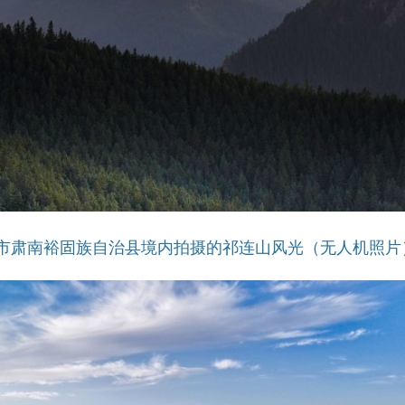
市肃南裕固族自治县境内拍摄的祁连山风光（无人机照片）