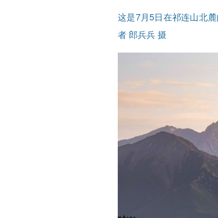
这是7月5日在祁连山北
者 郎兵兵 摄