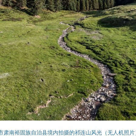
市肃南裕固族自治县境内拍摄的祁连山风光（无人机照片）