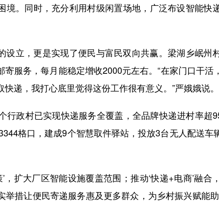
困境。同时，充分利用村级闲置场地，广泛布设智能快
设立，更是实现了便民与富民双向共赢。梁湖乡岷州村
邮寄服务，每月能稳定增收2000元左右。“在家门口干活
取快递，我打心底里觉得这份工作很有意义。”严娥娥说。
行政村已实现快递服务全覆盖，全品牌快递进村率超9
23344格口，建成9个智慧取件驿站，投放3台无人配送
’，扩大厂区智能设施覆盖范围；推动‘快递+电商’融合
实举措让便民寄递服务惠及更多群众，为乡村振兴赋能助