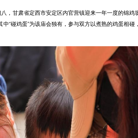
八，甘肃省定西市安定区内官营镇迎来一年一度的锦鸡
其中“碰鸡蛋”为该庙会独有，参与双方以煮熟的鸡蛋相碰