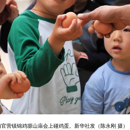
官营镇锦鸡塬山庙会上碰鸡蛋。新华社发（陈永刚 摄）