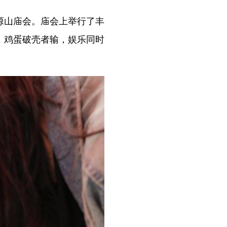
塬山庙会。庙会上举行了丰
，鸡蛋破壳者输，娱乐同时