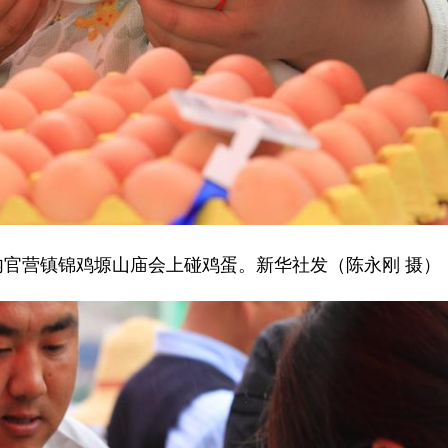
官营镇锦鸡塬山庙会上碰鸡蛋。新华社发（陈永刚 摄）