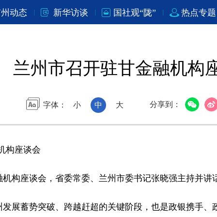
市州动态
新华访谈
国社观“陇”
热点专题
兰州市召开驻甘金融机构
分享到：
字体：
小
中
大
机构座谈会
机构座谈会，省委常委、兰州市委书记张晓强主持并讲
发展蓄势突破、跨越赶超的关键阶段，也是政银携手、