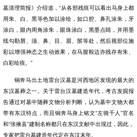
墓清理简报》介绍道，“从各部残痕可以看出马身上都
用朱、白、黑等色加以涂绘，如口腔、鼻孔涂朱，牙
涂白，眼内周角涂朱，眼珠涂白，黑墨点睛，并用墨
线勾勒唇、须、鼻、目、眉、鬃等处，然后视部位施
彩以增强神态之生动效果，在马腹鞍边亦残存有朱、
白彩绘痕。”
铜奔马出土地雷台汉墓是河西地区发现的最大的
东汉墓葬之一。关于雷台汉墓建造年代，考古发掘报
告通过对墓中随葬文物分析判断，认为墓中文物大都
带有东汉特点，而且铜奔马身上铭文“左骑千人”官名
和“张掖县”建制名称都只在东汉文献中出现过，因此，
专家把雷台墓建造年代定在东汉末年。