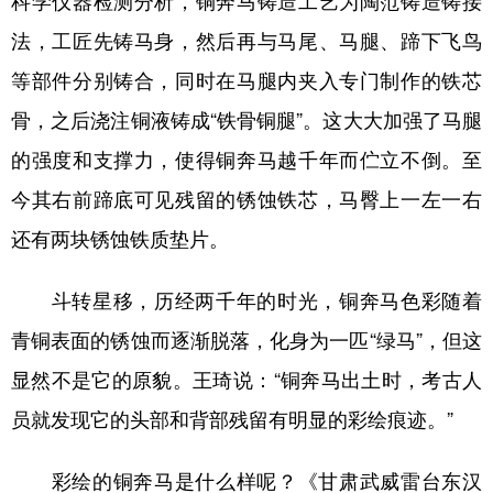
法，工匠先铸马身，然后再与马尾、马腿、蹄下飞鸟
等部件分别铸合，同时在马腿内夹入专门制作的铁芯
骨，之后浇注铜液铸成“铁骨铜腿”。这大大加强了马腿
的强度和支撑力，使得铜奔马越千年而伫立不倒。至
今其右前蹄底可见残留的锈蚀铁芯，马臀上一左一右
还有两块锈蚀铁质垫片。
斗转星移，历经两千年的时光，铜奔马色彩随着
青铜表面的锈蚀而逐渐脱落，化身为一匹“绿马”，但这
显然不是它的原貌。王琦说：“铜奔马出土时，考古人
员就发现它的头部和背部残留有明显的彩绘痕迹。”
彩绘的铜奔马是什么样呢？《甘肃武威雷台东汉