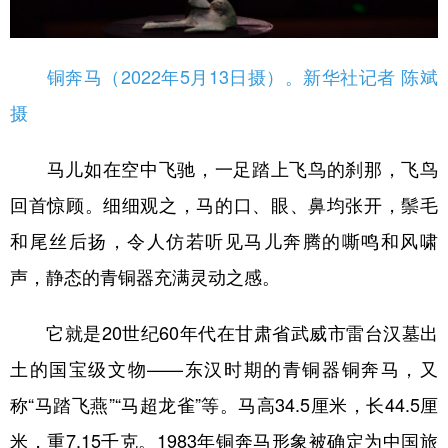
铜奔马（2022年5月13日摄）。新华社记者 陈斌
摄
马儿如在空中飞驰，一足踏上飞鸟的刹那，飞鸟
回首惊顾。细细观之，马的口、眼、鼻均张开，鬃毛
和尾丝后扬，令人仿若听见马儿奔腾的嘶鸣和风啸
声，静态的青铜器充满灵动之感。
它就是20世纪60年代在甘肃省武威市雷台汉墓出
土的国宝级文物——东汉时期的青铜器铜奔马，又
称“马踏飞燕”“马超龙雀”等。马高34.5厘米，长44.5厘
米，重7.15千克。1983年铜奔马形象被确定为中国旅